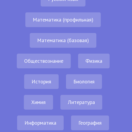
Математика (профильная)
Математика (базовая)
Обществознание
Физика
История
Биология
Химия
Литература
Информатика
География