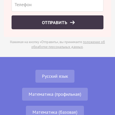
ОТПРАВИТЬ
Нажимая на кнопку «Отправить», вы принимаете
положение об
обработке персональных данных
.
Русский язык
Математика (профильная)
Математика (базовая)