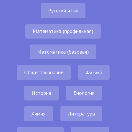
Русский язык
Математика (профильная)
Математика (базовая)
Обществознание
Физика
История
Биология
Химия
Литература