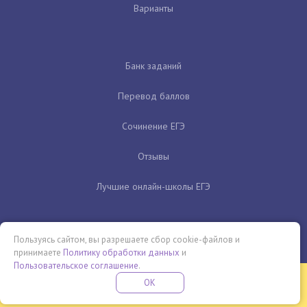
Варианты
Банк заданий
Перевод баллов
Сочинение ЕГЭ
Отзывы
Лучшие онлайн-школы ЕГЭ
Пользуясь сайтом, вы разрешаете сбор cookie-файлов и
принимаете
Политику обработки данных
и
Пользовательское соглашение
.
Бесплатная летняя школа
OK
ПОДРОБНЕЕ
ПРОВЕДИ ЭТО ЛЕТО С ПОЛЬЗОЙ