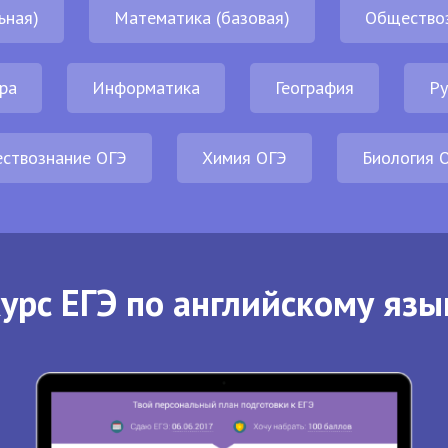
ьная)
Математика (базовая)
Общество
ра
Информатика
География
Ру
ствознание ОГЭ
Химия ОГЭ
Биология 
урс ЕГЭ по английскому язы