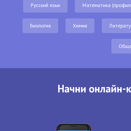
Русский язык
Математика (профил
Биология
Химия
Литерату
Обще
Начни онлайн-к