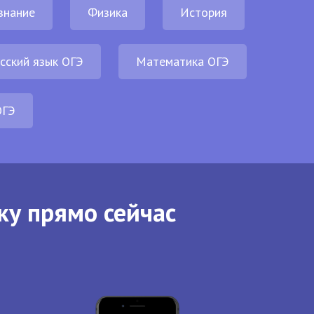
знание
Физика
История
сский язык ОГЭ
Математика ОГЭ
ОГЭ
ку прямо сейчас