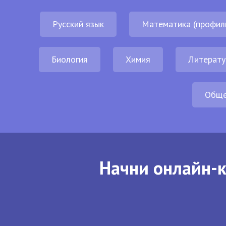
Русский язык
Математика (профил
Биология
Химия
Литерату
Обще
Начни онлайн-к