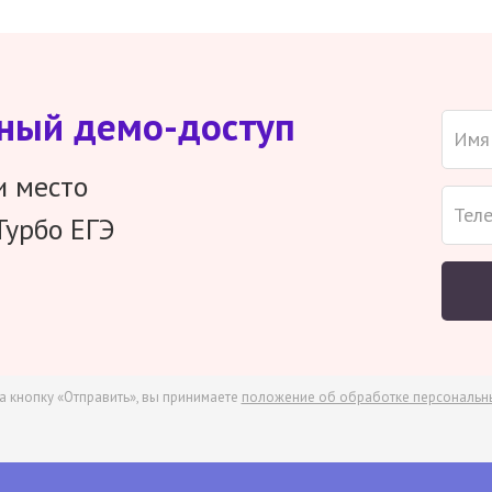
тный демо-доступ
и место
Турбо ЕГЭ
а кнопку «Отправить», вы принимаете
положение об обработке персональн