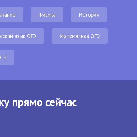
знание
Физика
История
сский язык ОГЭ
Математика ОГЭ
ОГЭ
ку прямо сейчас