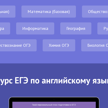
ьная)
Математика (базовая)
Общество
ра
Информатика
География
Ру
ствознание ОГЭ
Химия ОГЭ
Биология 
урс ЕГЭ по английскому язы