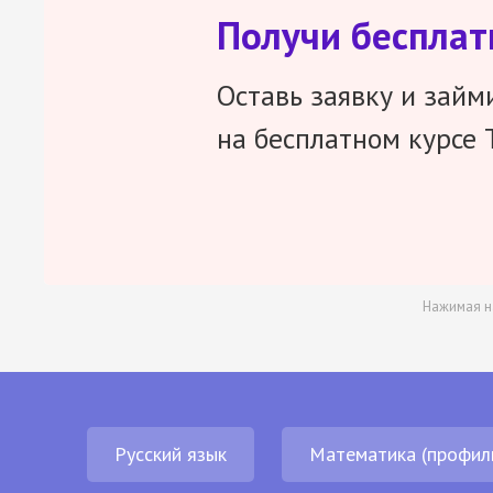
Получи беспла
Оставь заявку и займ
на бесплатном курсе 
Нажимая н
Русский язык
Математика (профил