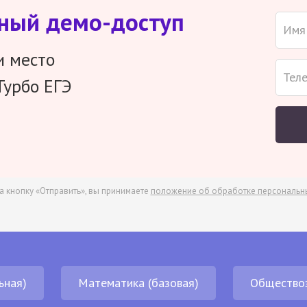
тный демо-доступ
и место
Турбо ЕГЭ
а кнопку «Отправить», вы принимаете
положение об обработке персональн
ьная)
Математика (базовая)
Общество