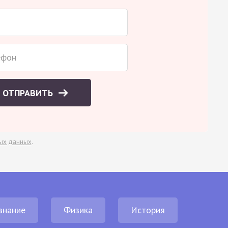
ОТПРАВИТЬ
ых данных
.
знание
Физика
История