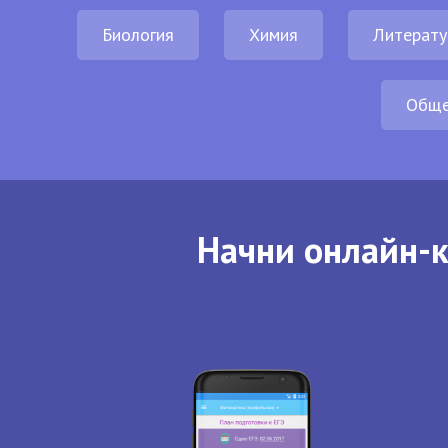
Биология
Химия
Литерату
Обще
Начни онлайн-к