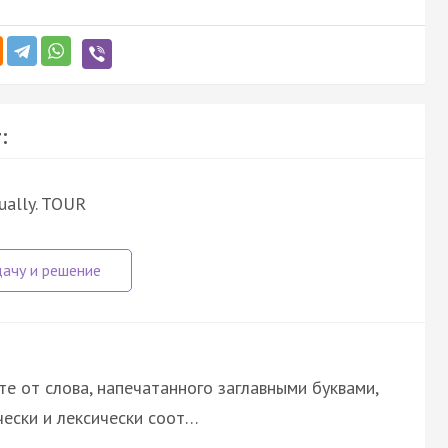
:
nually. TOUR
е от слова, напечатанного заглавными буквами,
чески и лексически соот…