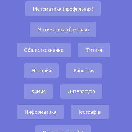
Математика (профильная)
Математика (базовая)
Обществознание
Физика
История
Биология
Химия
Литература
Информатика
География