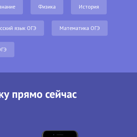
знание
Физика
История
сский язык ОГЭ
Математика ОГЭ
ОГЭ
ку прямо сейчас