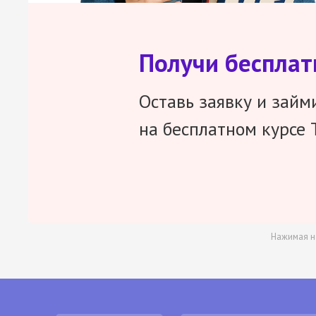
Получи беспла
Оставь заявку и займ
на бесплатном курсе 
Нажимая н