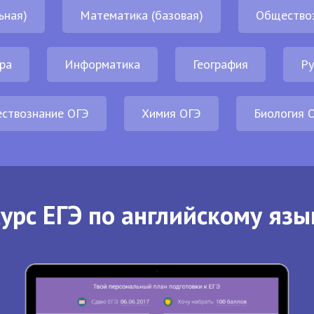
ьная)
Математика (базовая)
Общество
ра
Информатика
География
Ру
ствознание ОГЭ
Химия ОГЭ
Биология 
урс ЕГЭ по английскому язы