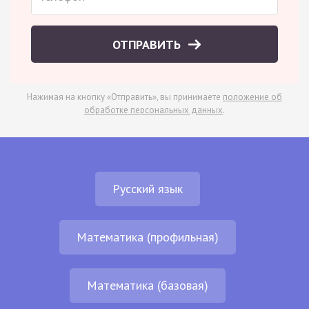
ОТПРАВИТЬ
Нажимая на кнопку «Отправить», вы принимаете
положение об
обработке персональных данных
.
Русский язык
Математика (профильная)
Математика (базовая)