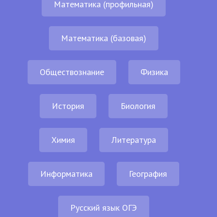
Математика (профильная)
Математика (базовая)
Обществознание
Физика
История
Биология
Химия
Литература
Информатика
География
Русский язык ОГЭ