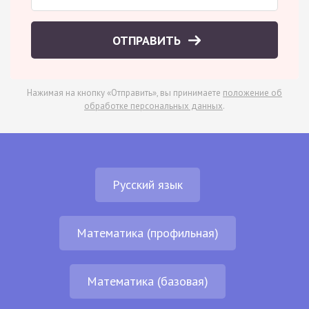
ОТПРАВИТЬ
Нажимая на кнопку «Отправить», вы принимаете
положение об
обработке персональных данных
.
Русский язык
Математика (профильная)
Математика (базовая)