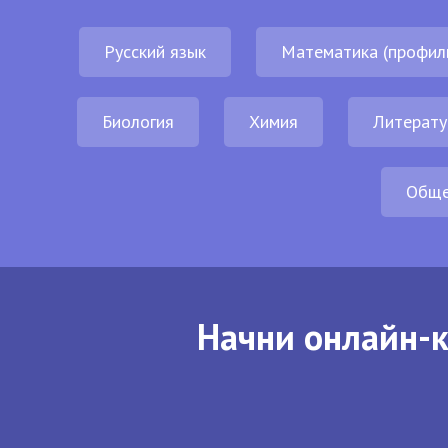
Русский язык
Математика (профил
Биология
Химия
Литерату
Обще
Начни онлайн-к