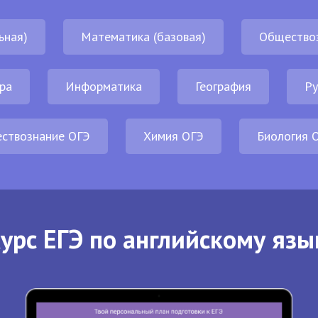
ьная)
Математика (базовая)
Общество
ра
Информатика
География
Ру
ствознание ОГЭ
Химия ОГЭ
Биология 
урс ЕГЭ по английскому язы