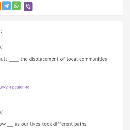
:
а?
esult _____ the displacement of local communities
а?
ow ___ as our lives took different paths.