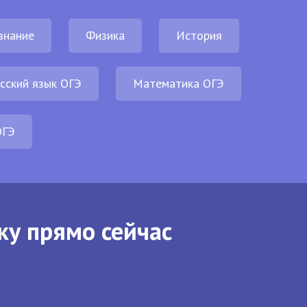
знание
Физика
История
сский язык ОГЭ
Математика ОГЭ
ОГЭ
ку прямо сейчас