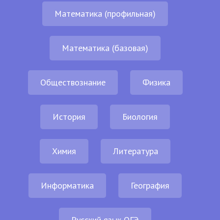
Математика (профильная)
Математика (базовая)
Обществознание
Физика
История
Биология
Химия
Литература
Информатика
География
Русский язык ОГЭ