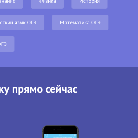
знание
Физика
История
сский язык ОГЭ
Математика ОГЭ
ОГЭ
ку прямо сейчас