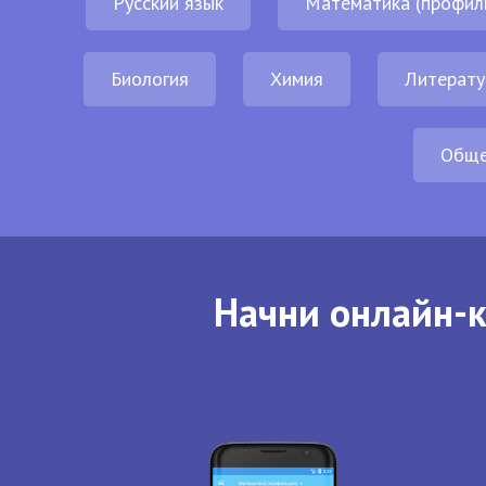
Русский язык
Математика (профил
Биология
Химия
Литерату
Обще
Начни онлайн-к