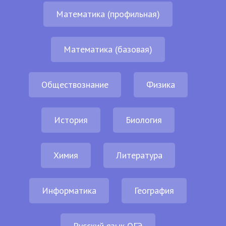
Математика (профильная)
Математика (базовая)
Обществознание
Физика
История
Биология
Химия
Литература
Информатика
География
Русский язык ОГЭ