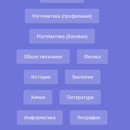
Математика (профильная)
Математика (базовая)
Обществознание
Физика
История
Биология
Химия
Литература
Информатика
География