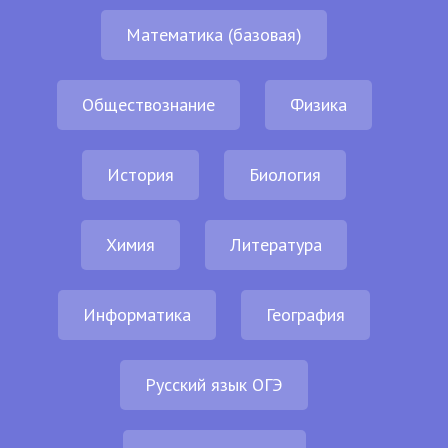
Математика (базовая)
Обществознание
Физика
История
Биология
Химия
Литература
Информатика
География
Русский язык ОГЭ