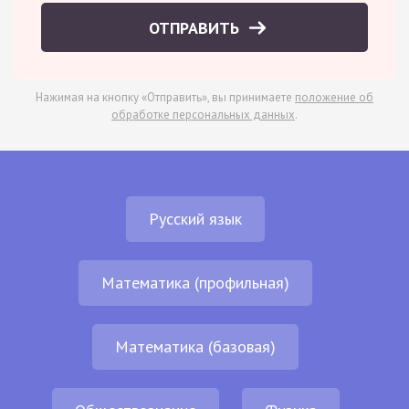
ОТПРАВИТЬ
Нажимая на кнопку «Отправить», вы принимаете
положение об
обработке персональных данных
.
Русский язык
Математика (профильная)
Математика (базовая)