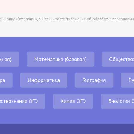
а кнопку «Отправить», вы принимаете
положение об обработке персональн
ьная)
Математика (базовая)
Общество
ра
Информатика
География
Ру
ствознание ОГЭ
Химия ОГЭ
Биология 