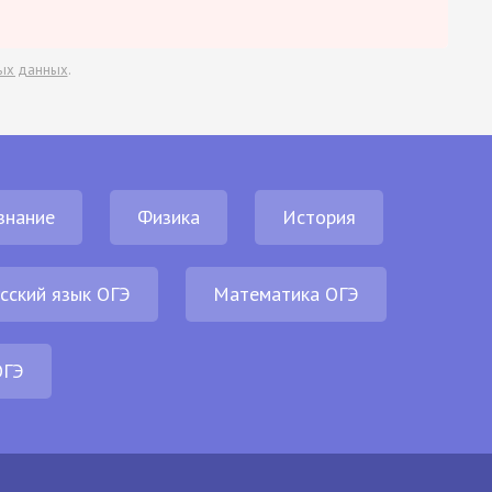
ых данных
.
знание
Физика
История
сский язык ОГЭ
Математика ОГЭ
ОГЭ