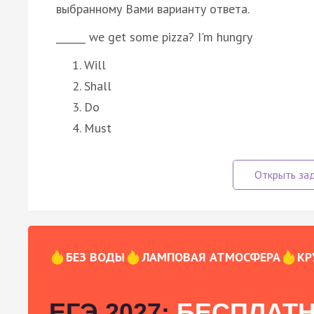
выбранному Вами варианту ответа.
______ we get some pizza? I'm hungry
Will
Shall
Do
Must
БЕЗ ВОДЫ
ЛАМПОВАЯ АТМОСФЕРА
КР
ЕГЭ 2027:
БЕСПЛАТН