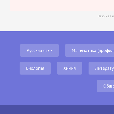
Нажимая н
Русский язык
Математика (профил
Биология
Химия
Литерату
Обще