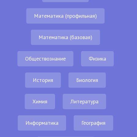
Математика (профильная)
Математика (базовая)
Обществознание
Физика
История
Биология
Химия
Литература
Информатика
География