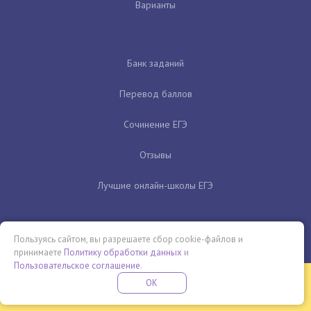
Варианты
Банк заданий
Перевод баллов
Сочинение ЕГЭ
Отзывы
Лучшие онлайн-школы ЕГЭ
Пользуясь сайтом, вы разрешаете сбор cookie-файлов и
принимаете
Политику обработки данных
и
Пользовательское соглашение
.
Бесплатная летняя школа
OK
ПОДРОБНЕЕ
ПРОВЕДИ ЭТО ЛЕТО С ПОЛЬЗОЙ