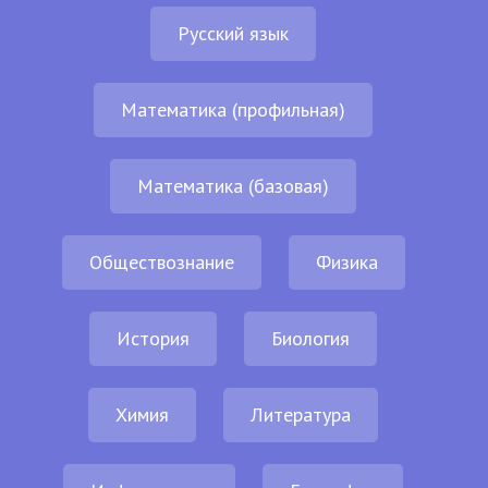
Русский язык
Математика (профильная)
Математика (базовая)
Обществознание
Физика
История
Биология
Химия
Литература