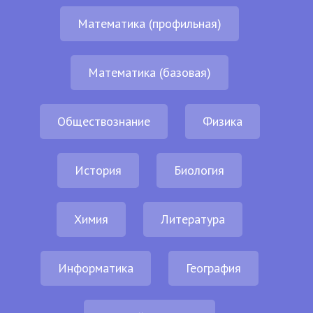
Математика (профильная)
Математика (базовая)
Обществознание
Физика
История
Биология
Химия
Литература
Информатика
География