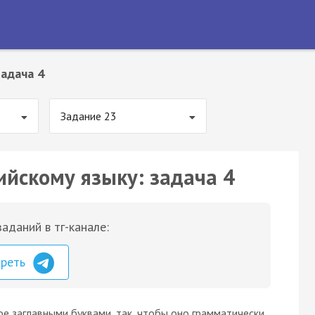
адача 4
Задание 23
ийскому языку: задача 4
аданий в тг-канале:
треть
ое заглавными буквами, так, чтобы оно грамматически