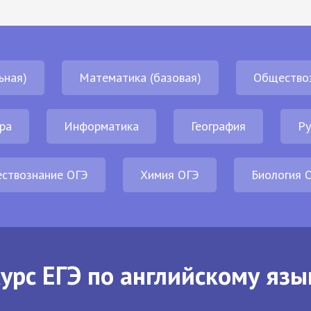
ьная)
Математика (базовая)
Общество
ра
Информатика
География
Ру
ствознание ОГЭ
Химия ОГЭ
Биология 
урс ЕГЭ по английскому язы