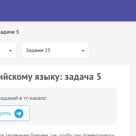
адача 5
Задание 23
ийскому языку: задача 5
аданий в тг-канале:
треть
ое заглавными буквами, так, чтобы оно грамматически