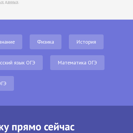
ых данных
.
знание
Физика
История
сский язык ОГЭ
Математика ОГЭ
ОГЭ
ку прямо сейчас