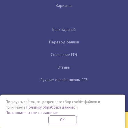
Варианты
Банк заданий
Перевод баллов
Сочинение ЕГЭ
Отзывы
Лучшие онлайн-школы ЕГЭ
Пользуясь сайтом, вы разрешаете сбор cookie-файлов и
принимаете
Политику обработки данных
и
Пользовательское соглашение
.
Бесплатная летняя школа
OK
ПОДРОБНЕЕ
ПРОВЕДИ ЭТО ЛЕТО С ПОЛЬЗОЙ