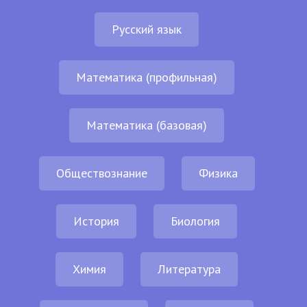
Русский язык
Математика (профильная)
Математика (базовая)
Обществознание
Физика
История
Биология
Химия
Литература