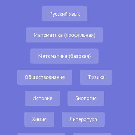
Русский язык
Математика (профильная)
Математика (базовая)
Обществознание
Физика
История
Биология
Химия
Литература