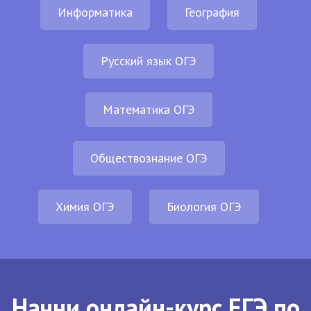
Информатика
География
Русский язык ОГЭ
Математика ОГЭ
Обществознание ОГЭ
Химия ОГЭ
Биология ОГЭ
Начни онлайн-курс ЕГЭ по