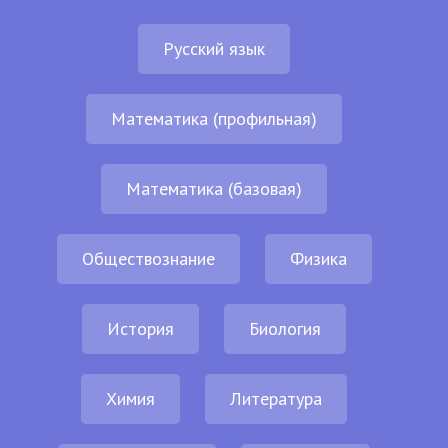
Русский язык
Математика (профильная)
Математика (базовая)
Обществознание
Физика
История
Биология
Химия
Литература