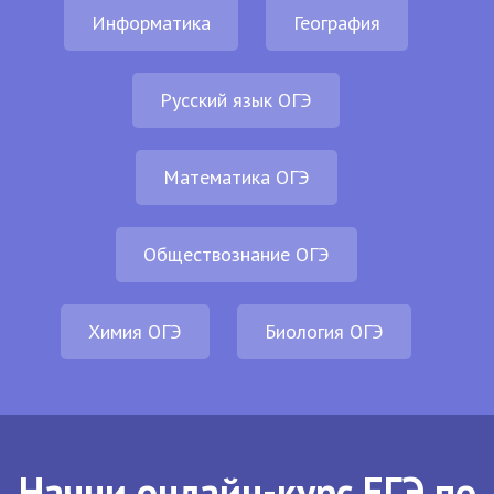
Информатика
География
Русский язык ОГЭ
Математика ОГЭ
Обществознание ОГЭ
Химия ОГЭ
Биология ОГЭ
Начни онлайн-курс ЕГЭ по