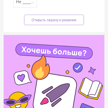
He _____…