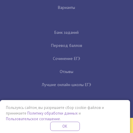
Варианты
Банк заданий
Перевод баллов
Сочинение ЕГЭ
Отзывы
Лучшие онлайн-школы ЕГЭ
Пользуясь сайтом, вы разрешаете сбор cookie-файлов и
принимаете
Политику обработки данных
и
Пользовательское соглашение
.
Бесплатная летняя школа
OK
ПОДРОБНЕЕ
ПРОВЕДИ ЭТО ЛЕТО С ПОЛЬЗОЙ