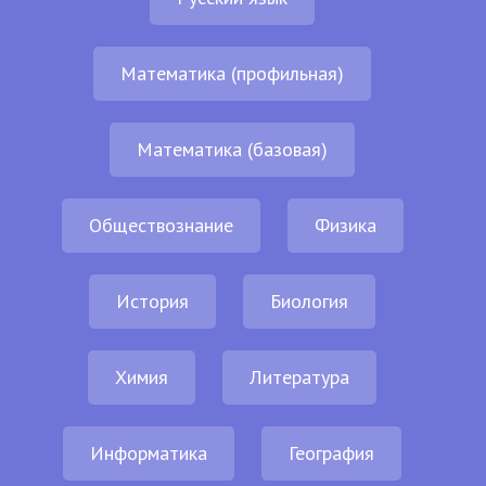
Математика (профильная)
Математика (базовая)
Обществознание
Физика
История
Биология
Химия
Литература
Информатика
География