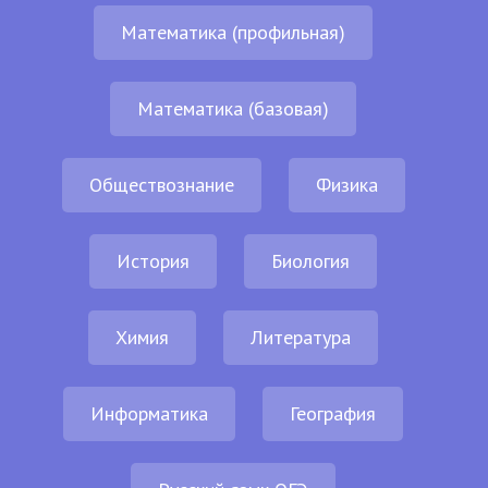
Математика (профильная)
Математика (базовая)
Обществознание
Физика
История
Биология
Химия
Литература
Информатика
География