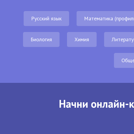
Русский язык
Математика (профил
Биология
Химия
Литерату
Обще
Начни онлайн-к