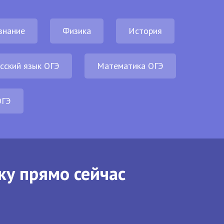
знание
Физика
История
сский язык ОГЭ
Математика ОГЭ
ОГЭ
ку прямо сейчас