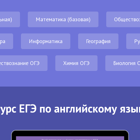
ьная)
Математика (базовая)
Общество
ра
Информатика
География
Ру
ствознание ОГЭ
Химия ОГЭ
Биология 
урс ЕГЭ по английскому язы