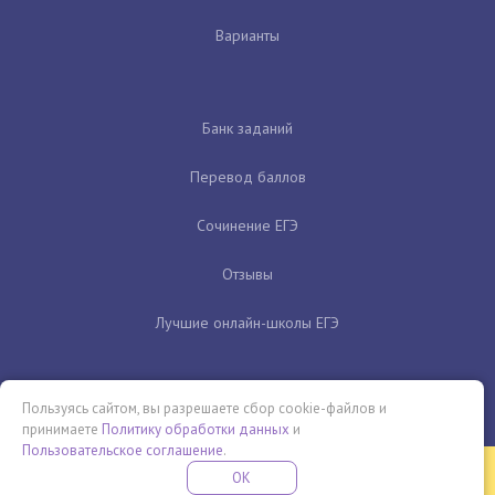
Варианты
Банк заданий
Перевод баллов
Сочинение ЕГЭ
Отзывы
Лучшие онлайн-школы ЕГЭ
Пользуясь сайтом, вы разрешаете сбор cookie-файлов и
принимаете
Политику обработки данных
и
Пользовательское соглашение
.
Бесплатная летняя школа
OK
ПОДРОБНЕЕ
ПРОВЕДИ ЭТО ЛЕТО С ПОЛЬЗОЙ