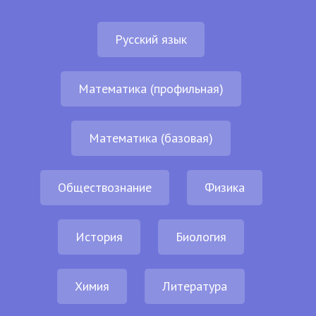
Русский язык
Математика (профильная)
Математика (базовая)
Обществознание
Физика
История
Биология
Химия
Литература