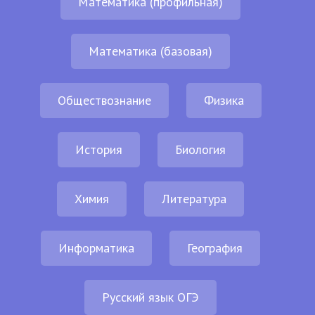
Математика (профильная)
Математика (базовая)
Обществознание
Физика
История
Биология
Химия
Литература
Информатика
География
Русский язык ОГЭ