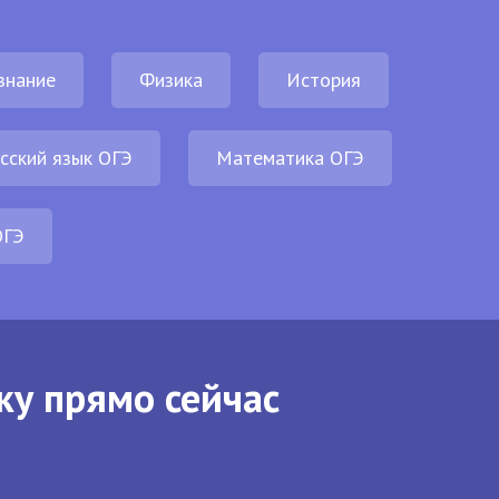
знание
Физика
История
сский язык ОГЭ
Математика ОГЭ
ОГЭ
ку прямо сейчас