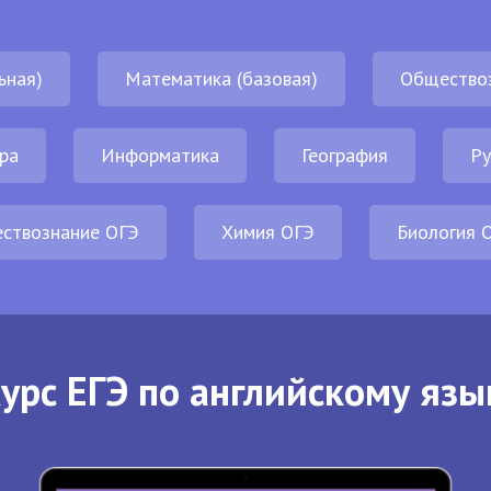
ьная)
Математика (базовая)
Общество
ра
Информатика
География
Ру
ствознание ОГЭ
Химия ОГЭ
Биология 
урс ЕГЭ по английскому язы