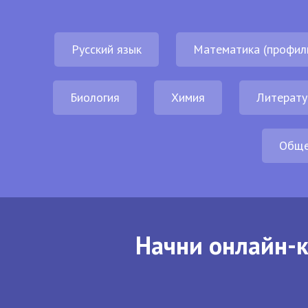
Русский язык
Математика (профил
Биология
Химия
Литерату
Обще
Начни онлайн-к