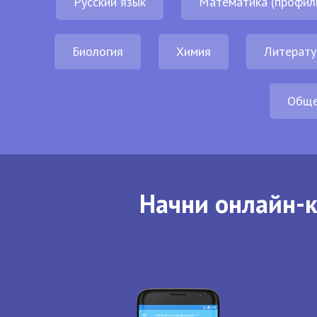
Русский язык
Математика (профил
Биология
Химия
Литерату
Обще
Начни онлайн-к