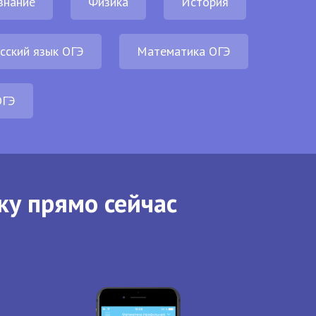
знание
Физика
История
сский язык ОГЭ
Математика ОГЭ
ОГЭ
ку прямо сейчас