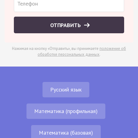
ОТПРАВИТЬ
Нажимая на кнопку «Отправить», вы принимаете
положение об
обработке персональных данных
.
Русский язык
Математика (профильная)
Математика (базовая)