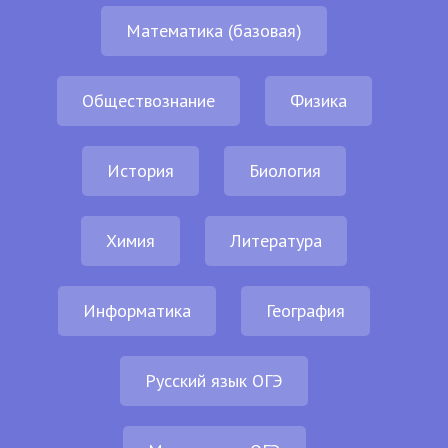
Математика (базовая)
Обществознание
Физика
История
Биология
Химия
Литература
Информатика
География
Русский язык ОГЭ