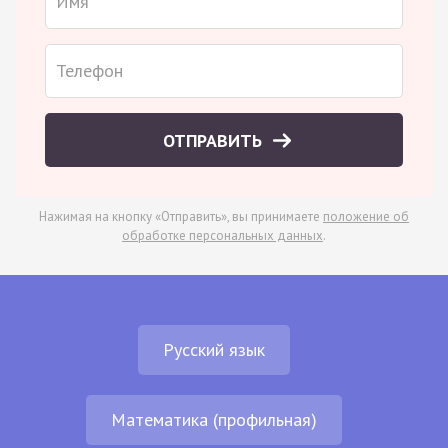
ОТПРАВИТЬ
Нажимая на кнопку «Отправить», вы принимаете
положение об
обработке персональных данных
.
Русский язык
Математика (профильная)