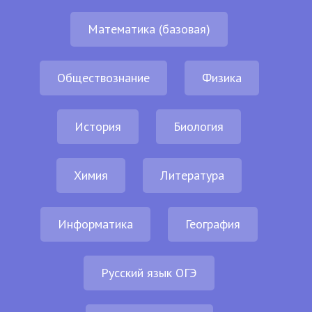
Математика (базовая)
Обществознание
Физика
История
Биология
Химия
Литература
Информатика
География
Русский язык ОГЭ