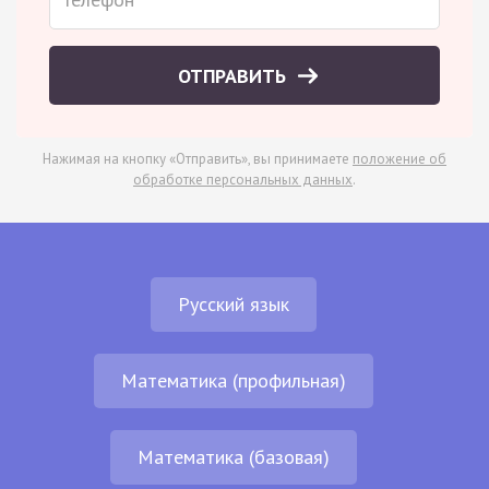
ОТПРАВИТЬ
Нажимая на кнопку «Отправить», вы принимаете
положение об
обработке персональных данных
.
Русский язык
Математика (профильная)
Математика (базовая)