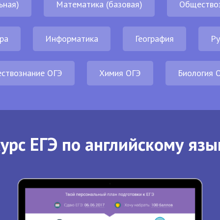
ьная)
Математика (базовая)
Общество
ра
Информатика
География
Ру
ствознание ОГЭ
Химия ОГЭ
Биология 
урс ЕГЭ по английскому язы