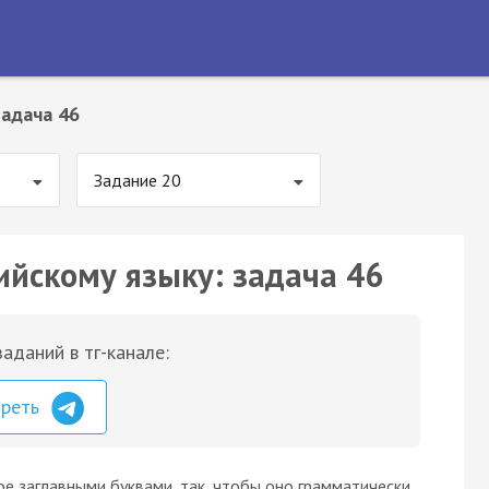
Задача 46
Задание 20
ийскому языку: задача 46
аданий в тг-канале:
треть
ое заглавными буквами, так, чтобы оно грамматически