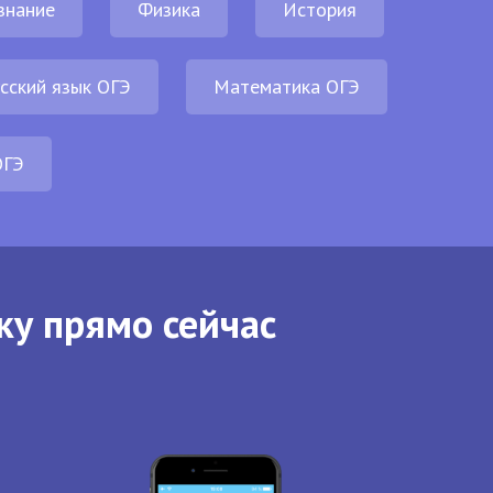
знание
Физика
История
сский язык ОГЭ
Математика ОГЭ
ОГЭ
ку прямо сейчас