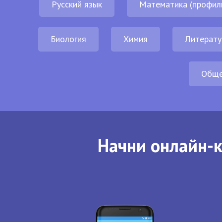
Русский язык
Математика (профил
Биология
Химия
Литерату
Обще
Начни онлайн-к