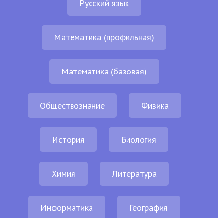
Русский язык
Математика (профильная)
Математика (базовая)
Обществознание
Физика
История
Биология
Химия
Литература
Информатика
География