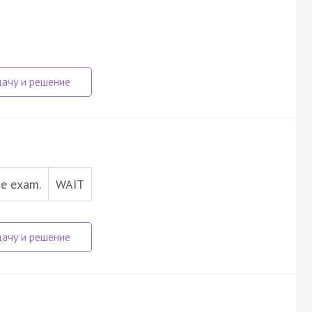
he exam.
WAIT