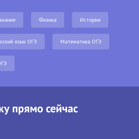
знание
Физика
История
сский язык ОГЭ
Математика ОГЭ
ОГЭ
ку прямо сейчас