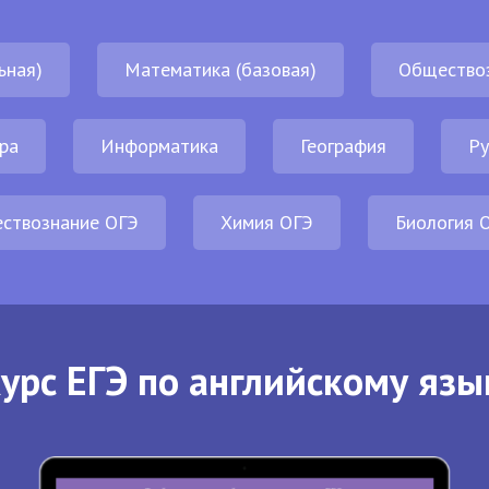
ьная)
Математика (базовая)
Общество
ра
Информатика
География
Ру
ствознание ОГЭ
Химия ОГЭ
Биология 
урс ЕГЭ по английскому язы