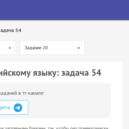
Задача 54
Задание 20
ийскому языку: задача 54
аданий в тг-канале:
треть
ое заглавными буквами, так, чтобы оно грамматически