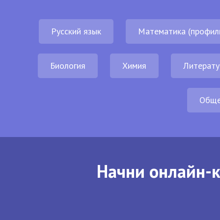
Русский язык
Математика (профил
Биология
Химия
Литерату
Обще
Начни онлайн-к