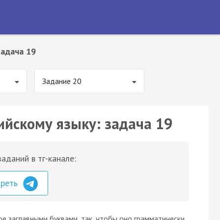
Задача 19
Задание 20
ийскому языку: задача 19
аданий в тг-канале:
треть
ое заглавными буквами, так, чтобы оно грамматически