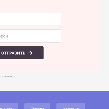
ОТПРАВИТЬ
ых данных
.
знание
Физика
История