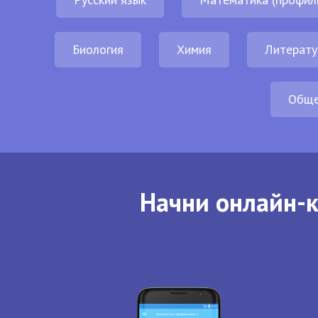
Биология
Химия
Литерату
Обще
Начни онлайн-к