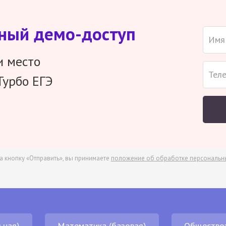
тный демо-доступ
и место
Турбо ЕГЭ
а кнопку «Отправить», вы принимаете
положение об обработке персональн
ьная)
Математика (базовая)
Общество