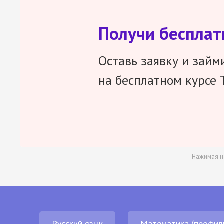
Получи беспла
Оставь заявку и займ
на бесплатном курсе 
Нажимая н
Русский язык
Математика (профил