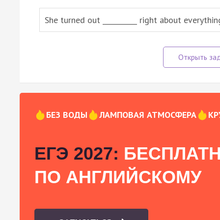
She turned out __________ right about everythin
БЕЗ ВОДЫ
ЛАМПОВАЯ АТМОСФЕРА
КР
ЕГЭ 2027:
БЕСПЛАТН
ПО АНГЛИЙСКОМУ