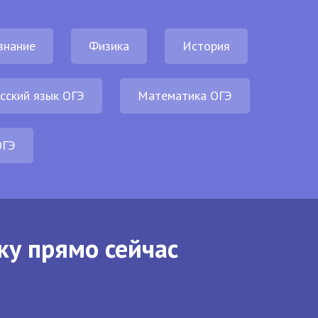
знание
Физика
История
сский язык ОГЭ
Математика ОГЭ
ОГЭ
ку прямо сейчас