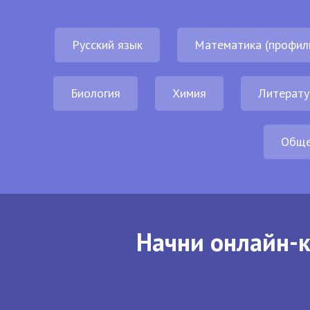
Русский язык
Математика (профил
Биология
Химия
Литерату
Обще
Начни онлайн-к