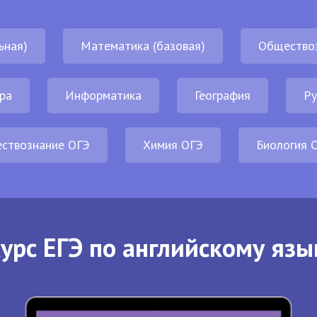
ьная)
Математика (базовая)
Общество
ра
Информатика
География
Ру
ствознание ОГЭ
Химия ОГЭ
Биология 
урс ЕГЭ по английскому язы