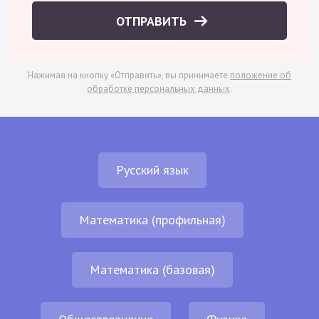
ОТПРАВИТЬ
Нажимая на кнопку «Отправить», вы принимаете
положение об
обработке персональных данных
.
Русский язык
Математика (профильная)
Математика (базовая)