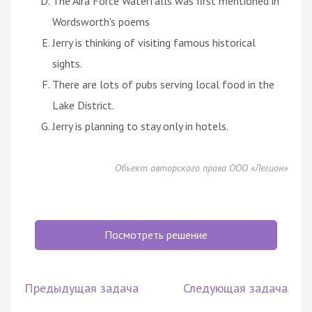
The Aira Force Waterfalls was first mentioned in
Wordsworth's poems
Jerry is thinking of visiting famous historical
sights.
There are lots of pubs serving local food in the
Lake District.
Jerry is planning to stay only in hotels.
Объект авторского права ООО «Легион»
Посмотреть решение
Предыдущая задача
Следующая задача