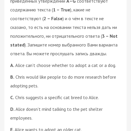
приведённых утверждений
А–G
соответствуют
содержанию текста (
1 – True
), какие не
соответствуют (
2 – False
) и о чём в тексте не
сказано, то есть на основании текста нельзя дать ни
положительного, ни отрицательного ответа (
3 – Not
stated
). Запишите номер выбранного Вами варианта
ответа. Вы можете прослушать запись дважды.
A.
Alice can’t choose whether to adopt a cat or a dog.
B.
Chris would like people to do more research before
adopting pets.
C.
Chris suggests a specific cat breed to Alice.
D.
Alice doesn’t mind talking to the pet shelter
employees.
E.
Alice wants to adopt an older cat.