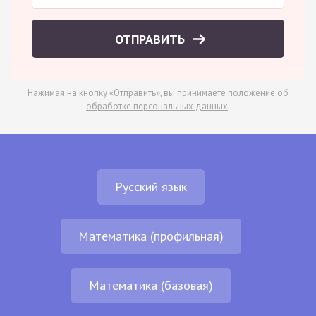
ОТПРАВИТЬ
Нажимая на кнопку «Отправить», вы принимаете
положение об
обработке персональных данных
.
Русский язык
Математика (профильная)
Математика (базовая)