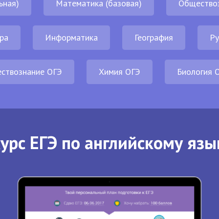
ьная)
Математика (базовая)
Общество
ра
Информатика
География
Ру
ствознание ОГЭ
Химия ОГЭ
Биология 
урс ЕГЭ по английскому язы