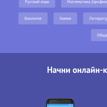
Русский язык
Математика (профил
Биология
Химия
Литерату
Обще
Начни онлайн-к