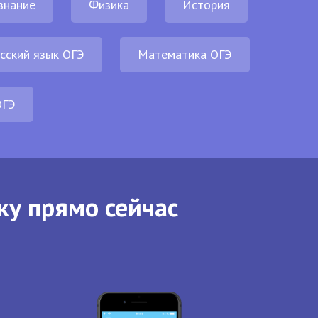
знание
Физика
История
сский язык ОГЭ
Математика ОГЭ
ОГЭ
ку прямо сейчас