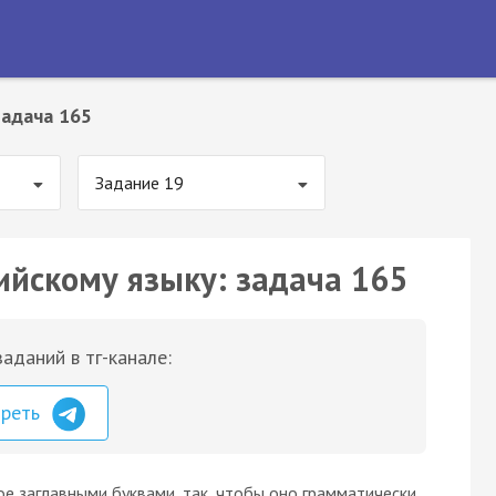
Задача 165
Задание 19
ийскому языку: задача 165
аданий в тг-канале:
треть
ое заглавными буквами, так, чтобы оно грамматически