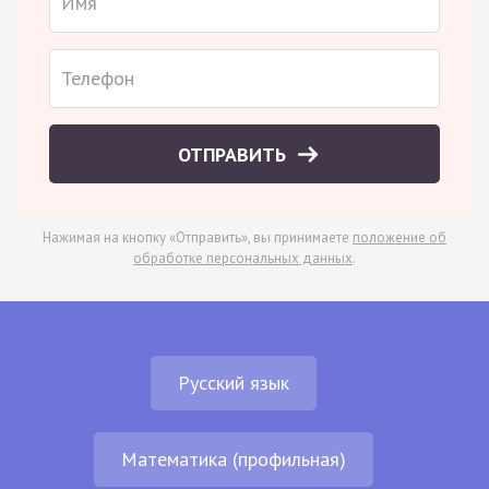
ОТПРАВИТЬ
Нажимая на кнопку «Отправить», вы принимаете
положение об
обработке персональных данных
.
Русский язык
Математика (профильная)