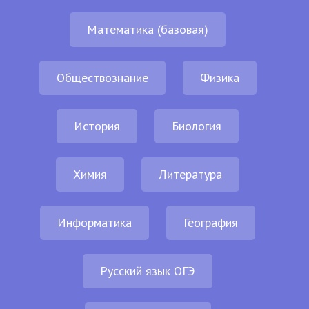
Математика (базовая)
Обществознание
Физика
История
Биология
Химия
Литература
Информатика
География
Русский язык ОГЭ