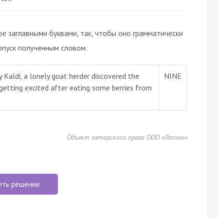
ое заглавными буквами, так, чтобы оно грамматически
опуск полученным словом.
y Kaldi, a lonely goat herder discovered the
NINE
getting excited after eating some berries from
.
Объект авторского права ООО «Легион»
еть решение