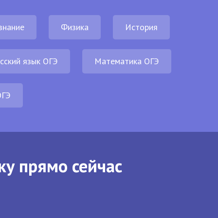
знание
Физика
История
сский язык ОГЭ
Математика ОГЭ
ОГЭ
ку прямо сейчас