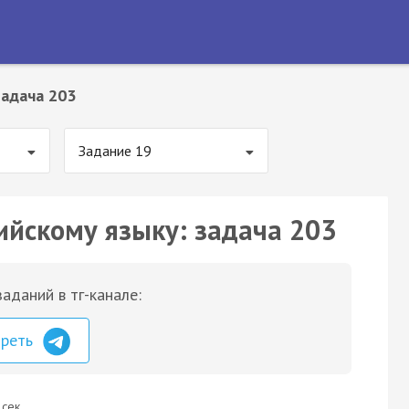
Задача 203
Задание 19
ийскому языку: задача 203
аданий в тг-канале:
треть
 сек.