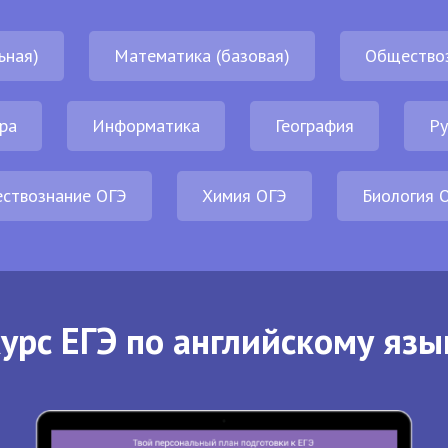
ьная)
Математика (базовая)
Общество
ра
Информатика
География
Ру
ствознание ОГЭ
Химия ОГЭ
Биология 
урс ЕГЭ по английскому язы