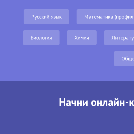
Русский язык
Математика (профил
Биология
Химия
Литерату
Обще
Начни онлайн-к